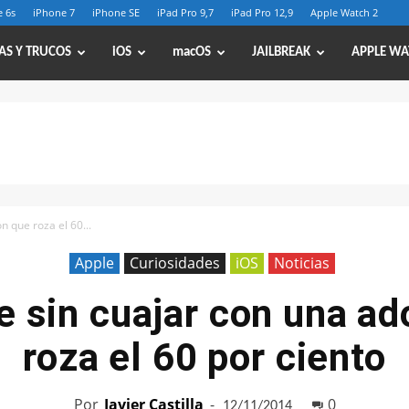
 6s
iPhone 7
iPhone SE
iPad Pro 9,7
iPad Pro 12,9
Apple Watch 2
AS Y TRUCOS
iOS
macOS
JAILBREAK
APPLE WA
n que roza el 60...
Apple
Curiosidades
iOS
Noticias
e sin cuajar con una a
roza el 60 por ciento
Por
Javier Castilla
-
0
12/11/2014