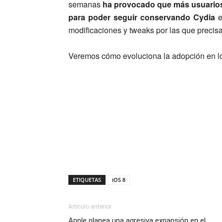
semanas
ha provocado que más usuarios
para poder seguir conservando Cydia
e
modificaciones y tweaks por las que precisa
Veremos cómo evoluciona la adopción en l
ETIQUETAS
iOS 8
Artículo anterior
Apple planea una agresiva expansión en el