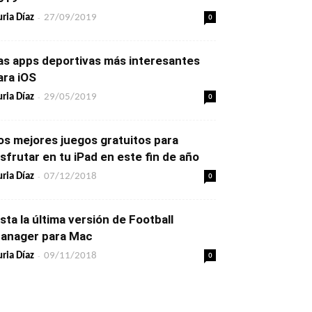
-
0
ria Díaz
27/09/2019
as apps deportivas más interesantes
ara iOS
-
0
ria Díaz
29/05/2019
os mejores juegos gratuitos para
isfrutar en tu iPad en este fin de año
-
0
ria Díaz
07/12/2018
ista la última versión de Football
anager para Mac
-
0
ria Díaz
09/11/2018