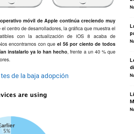
Nu
 operativo móvil de Apple continúa creciendo muy
L
el centro de desarrolladores, la gráfica que muestra el
p
patibles con la actualización de iOS 8 acaba de
Nu
. Nos encontramos con que
el 56 por ciento de todos
an instalarlo ya lo han hecho
, frente a un 40 % que
ores.
L
d
tes de la baja adopción
Nu
L
M
Nu