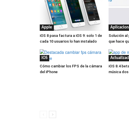
Apple
Aplicacion
iOS 8 pasa factura a iOS 9: solo 1 de
Solución al
cada 10 usuarios lo han instalado
que hace qu
iOS
Actualizac
Cómo cambiar los FPS de la cámara
iOS 8.4 beta
del iPhone
música dos