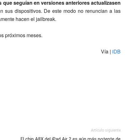
 que seguían en versiones anteriores actualizasen
n sus dispositivos. De este modo no renuncian a las
mente hacen el jailbreak.
os próximos meses.
Vía |
iDB
Artículo siguiente
El chip A8X del iPad Air 2 es aún más potente de