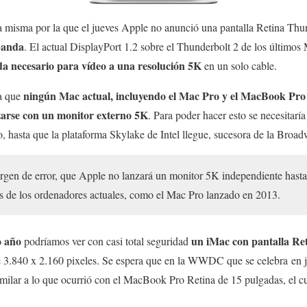
a misma por la que el jueves Apple no anunció una pantalla Retina Thu
 banda
. El actual DisplayPort 1.2 sobre el Thunderbolt 2 de los último
a necesario para vídeo a una resolución 5K
en un solo cable.
ningún Mac actual, incluyendo el Mac Pro y el MacBook Pro
ta que
izarse con un monitor externo 5K
. Para poder hacer esto se necesitaría
, hasta que la plataforma Skylake de Intel llegue, sucesora de la Broad
rgen de error, que Apple no lanzará un monitor 5K independiente has
 de los ordenadores actuales, como el Mac Pro lanzado en 2013.
o año
un iMac con pantalla Ret
podríamos ver con casi total seguridad
e 3.840 x 2.160 pixeles. Se espera que en la WWDC que se celebra en j
ilar a lo que ocurrió con el MacBook Pro Retina de 15 pulgadas, el cu