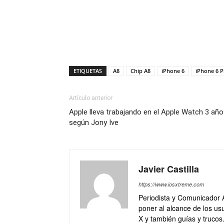
ETIQUETAS
A8
Chip A8
iPhone 6
iPhone 6 P
Artículo anterior
Apple lleva trabajando en el Apple Watch 3 añ
según Jony Ive
Javier Castilla
https://www.iosxtreme.com
Periodista y Comunicador 
poner al alcance de los usu
X y también guías y trucos