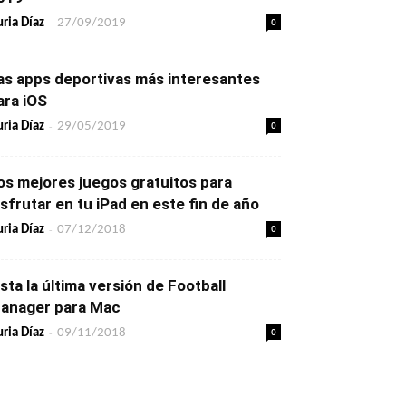
-
0
ria Díaz
27/09/2019
as apps deportivas más interesantes
ara iOS
-
0
ria Díaz
29/05/2019
os mejores juegos gratuitos para
isfrutar en tu iPad en este fin de año
-
0
ria Díaz
07/12/2018
ista la última versión de Football
anager para Mac
-
0
ria Díaz
09/11/2018