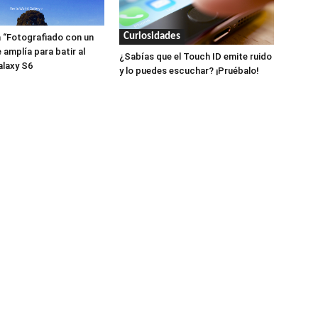
Curiosidades
 “Fotografiado con un
 amplía para batir al
¿Sabías que el Touch ID emite ruido
laxy S6
y lo puedes escuchar? ¡Pruébalo!