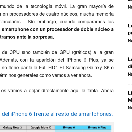
 mundo de la tecnología móvil. La gran mayoría de
Nu
tienen procesadores de cuatro núcleos, mucha memoria
ectaculares… Sin embargo, cuando comparamos los
L
o smartphone con un procesador de doble núcleo a
p
ntramos ante la sorpresa
.
Nu
o de CPU sino también de GPU (gráficos) a la gran
L
Además, con la aparición del iPhone 6 Plus, ya se
d
 no tiene pantalla Full HD”. El Samsung Galaxy S5 o
érminos generales como vamos a ver ahora.
Nu
 os vamos a dejar directamente aquí la tabla. Ahora
L
M
Nu
 del iPhone 6 frente al resto de smartphones.