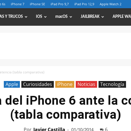
e 6s
iPhone 7
iPhone SE
iPad Pro 9,7
iPad Pro 12,9
Apple Watch 2
AS Y TRUCOS
iOS
macOS
JAILBREAK
APPLE WA
etencia (tabla comparativa)
Apple
Curiosidades
iPhone
Noticias
Tecnología
a del iPhone 6 ante la 
(tabla comparativa)
Por
Javier Castilla
-
6
01/10/2014