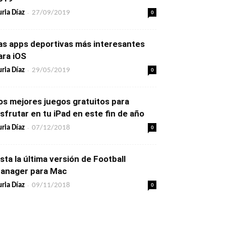
-
0
ria Díaz
27/09/2019
as apps deportivas más interesantes
ara iOS
-
0
ria Díaz
29/05/2019
os mejores juegos gratuitos para
isfrutar en tu iPad en este fin de año
-
0
ria Díaz
07/12/2018
ista la última versión de Football
anager para Mac
-
0
ria Díaz
09/11/2018