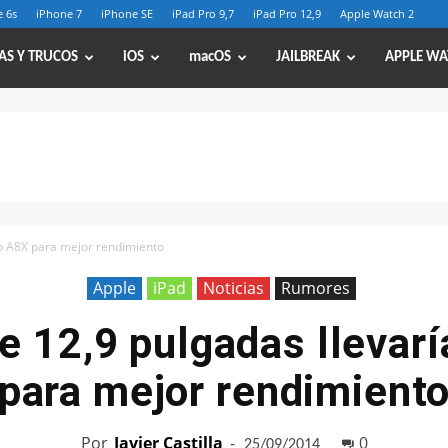
 6s
iPhone 7
iPhone SE
iPad Pro 9,7
iPad Pro 12,9
Apple Watch 2
AS Y TRUCOS
iOS
macOS
JAILBREAK
APPLE WA
ip A8X para mejor rendimiento
Apple
iPad
Noticias
Rumores
e 12,9 pulgadas llevar
para mejor rendimient
Por
Javier Castilla
-
0
25/09/2014