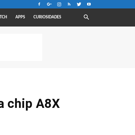
TCH
APPS
CURIOSIDADES
ía chip A8X
o