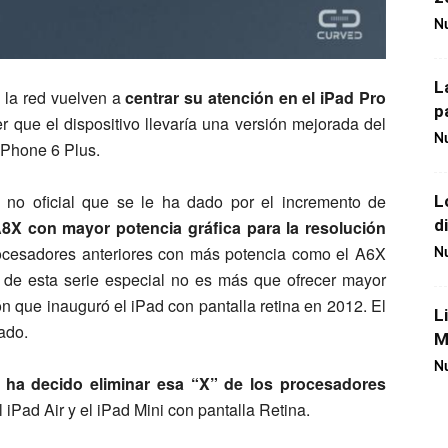
Nu
L
la red vuelven a
centrar su atención en el iPad Pro
p
r que el dispositivo llevaría una versión mejorada del
Nu
iPhone 6 Plus.
 no oficial que se le ha dado por el incremento de
L
d
8X con mayor potencia gráfica para la resolución
rocesadores anteriores con más potencia como el A6X
Nu
o de esta serie especial no es más que ofrecer mayor
n que inauguró el iPad con pantalla retina en 2012. El
L
ado.
M
Nu
ha decido eliminar esa “X” de los procesadores
 iPad Air y el iPad Mini con pantalla Retina.