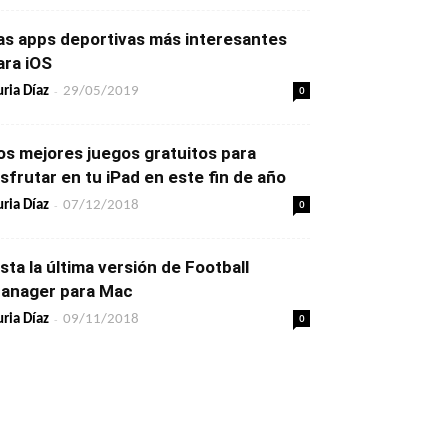
as apps deportivas más interesantes
ara iOS
-
0
ria Díaz
29/05/2019
os mejores juegos gratuitos para
isfrutar en tu iPad en este fin de año
-
0
ria Díaz
07/12/2018
ista la última versión de Football
anager para Mac
-
0
ria Díaz
09/11/2018