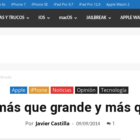
 6s
iPhone 7
iPhone SE
iPad Pro 9,7
iPad Pro 12,9
Apple Watch 2
AS Y TRUCOS
iOS
macOS
JAILBREAK
APPLE WA
iltrado
Apple
iPhone
Noticias
Opinión
Tecnología
más que grande y más q
Por
Javier Castilla
-
1
09/09/2014