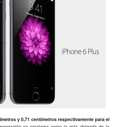
ímetros y 0,71 centímetros respectivamente para el
generación se proclama como la más delgada de la