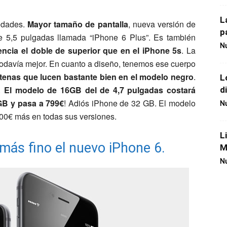
L
vedades.
Mayor tamaño de pantalla
, nueva versión de
p
e 5,5 pulgadas llamada “iPhone 6 Plus”. Es también
Nu
encia el doble de superior que en el iPhone 5s
. La
todavía mejor. En cuanto a diseño, tenemos ese cuerpo
ntenas que lucen bastante bien en el modelo negro
.
L
e.
El modelo de 16GB del de 4,7 pulgadas costará
d
4GB y pasa a 799€
! Adiós iPhone de 32 GB. El modelo
Nu
100€ más en todas sus versiones.
L
más fino el nuevo iPhone 6.
M
Nu