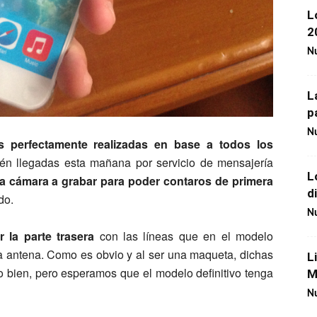
L
2
Nu
L
p
Nu
 perfectamente realizadas en base a todos los
ién llegadas esta mañana por servicio de mensajería
L
a cámara a grabar para poder contaros de primera
d
do.
Nu
 la parte trasera
con las líneas que en el modelo
la antena. Como es obvio y al ser una maqueta, dichas
L
o bien, pero esperamos que el modelo definitivo tenga
M
Nu