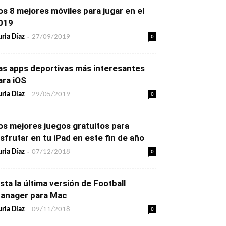
os 8 mejores móviles para jugar en el
019
-
0
ria Díaz
27/09/2019
as apps deportivas más interesantes
ara iOS
-
0
ria Díaz
29/05/2019
os mejores juegos gratuitos para
isfrutar en tu iPad en este fin de año
-
0
ria Díaz
07/12/2018
ista la última versión de Football
anager para Mac
-
0
ria Díaz
09/11/2018