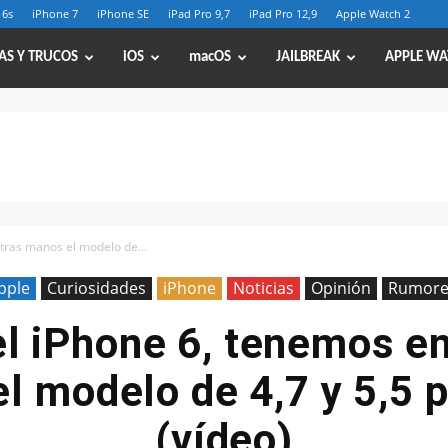
 6s
iPhone 7
iPhone SE
iPad Pro 9,7
iPad Pro 12,9
Apple Watch 2
AS Y TRUCOS
iOS
macOS
JAILBREAK
APPLE WA
tras manos el modelo de...
pple
Curiosidades
iPhone
Noticias
Opinión
Rumore
el iPhone 6, tenemos e
l modelo de 4,7 y 5,5 
(vídeo)