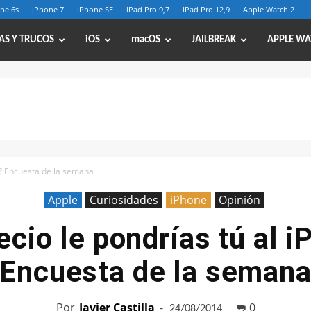
ne 6s
iPhone 7
iPhone SE
iPad Pro 9,7
iPad Pro 12,9
Apple Watch 2
AS Y TRUCOS
iOS
macOS
JAILBREAK
APPLE WA
6? Encuesta de la semana
Apple
Curiosidades
iPhone
Opinión
cio le pondrías tú al 
Encuesta de la seman
Por
Javier Castilla
-
0
24/08/2014