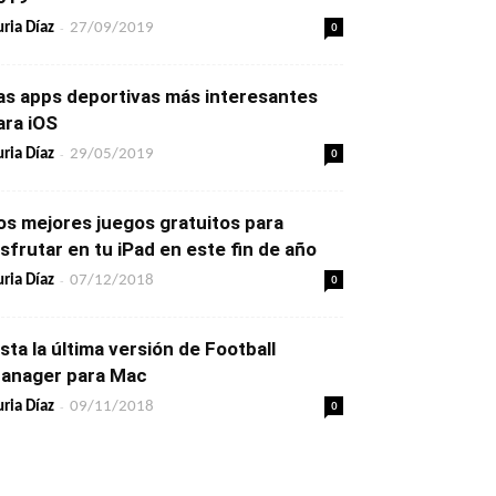
-
0
ria Díaz
27/09/2019
as apps deportivas más interesantes
ara iOS
-
0
ria Díaz
29/05/2019
os mejores juegos gratuitos para
isfrutar en tu iPad en este fin de año
-
0
ria Díaz
07/12/2018
ista la última versión de Football
anager para Mac
-
0
ria Díaz
09/11/2018