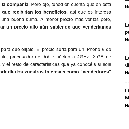
e la compañía
. Pero ojo, tened en cuenta que en esta
Nu
 que recibirían los beneficios
, así que os interesa
n una buena suma. A menor precio más ventas pero,
L
jar un precio alto aún sabiendo que venderíamos
p
Nu
para que elijáis. El precio sería para un iPhone 6 de
nto, procesador de doble núcleo a 2GHz, 2 GB de
L
el resto de características que ya conocéis si sois
d
prioritarios vuestros intereses como “vendedores”
Nu
L
M
Nu