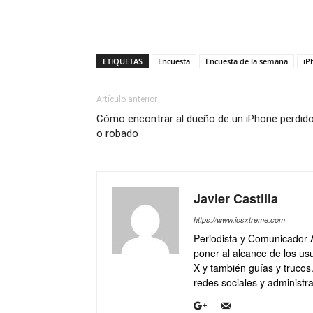
ETIQUETAS
Encuesta
Encuesta de la semana
iP
Artículo anterior
Cómo encontrar al dueño de un iPhone perdid
o robado
Javier Castilla
https://www.iosxtreme.com
Periodista y Comunicador 
poner al alcance de los usu
X y también guías y trucos
redes sociales y administra