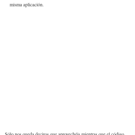
misma aplicación.
Sólo nos queda deciros que aprovechéis mientras que el código