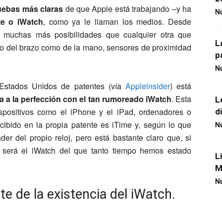
ebas más claras
de que Apple está trabajando –y ha
Nu
nte o iWatch
, como ya le llaman los medios. Desde
 muchas más posibilidades que cualquier otra que
L
o del brazo como de la mano, sensores de proximidad
p
Nu
 Estados Unidos de patentes (vía
Appleinsider
) está
ía a la perfección con el tan rumoreado iWatch
. Esta
L
ispositivos como el iPhone y el iPad, ordenadores o
d
cibido en la propia patente es iTime y, según lo que
Nu
er del propio reloj, pero está bastante claro que, si
, será el iWatch del que tanto tiempo hemos estado
L
M
Nu
 de la existencia del iWatch.