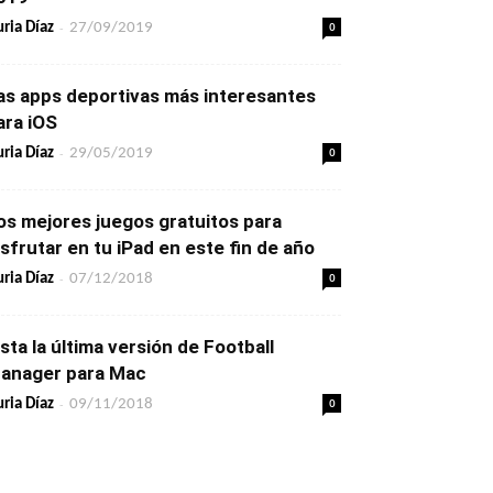
-
0
ria Díaz
27/09/2019
as apps deportivas más interesantes
ara iOS
-
0
ria Díaz
29/05/2019
os mejores juegos gratuitos para
isfrutar en tu iPad en este fin de año
-
0
ria Díaz
07/12/2018
ista la última versión de Football
anager para Mac
-
0
ria Díaz
09/11/2018