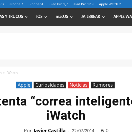
 6s
iPhone 7
iPhone SE
iPad Pro 9,7
iPad Pro 12,9
Apple Watch 2
AS Y TRUCOS
iOS
macOS
JAILBREAK
APPLE WA
a el iWatch
Apple
Curiosidades
Noticias
Rumores
enta “correa inteligent
iWatch
Por
Javier Castilla
-
0
22/07/2014