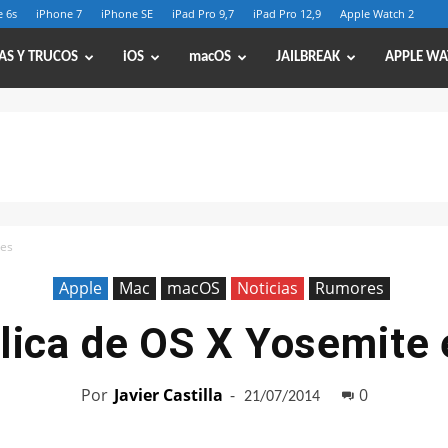
 6s
iPhone 7
iPhone SE
iPad Pro 9,7
iPad Pro 12,9
Apple Watch 2
AS Y TRUCOS
iOS
macOS
JAILBREAK
APPLE WA
mes
Apple
Mac
macOS
Noticias
Rumores
lica de OS X Yosemite
Por
Javier Castilla
-
0
21/07/2014