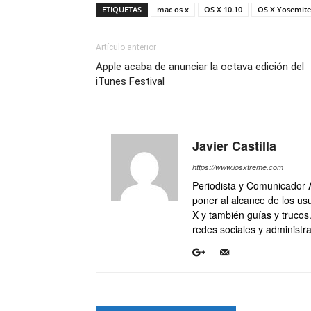
ETIQUETAS
mac os x
OS X 10.10
OS X Yosemite
Artículo anterior
Apple acaba de anunciar la octava edición del
iTunes Festival
Javier Castilla
https://www.iosxtreme.com
Periodista y Comunicador 
poner al alcance de los usu
X y también guías y trucos
redes sociales y administra