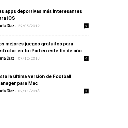
as apps deportivas más interesantes
ara iOS
-
0
ria Díaz
29/05/2019
os mejores juegos gratuitos para
isfrutar en tu iPad en este fin de año
-
0
ria Díaz
07/12/2018
ista la última versión de Football
anager para Mac
-
0
ria Díaz
09/11/2018