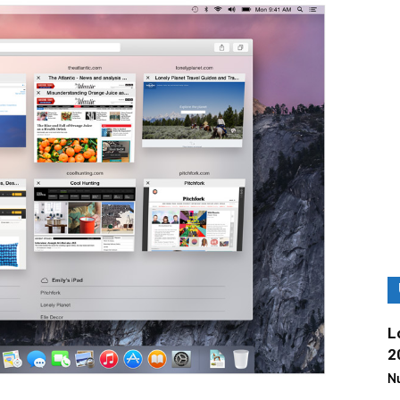
L
2
Nu