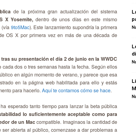
blica
de la próxima gran actualización del sistema
L
S X Yosemite,
dentro de unos días en este mismo
p
 (vía
9to5Mac
). Este lanzamiento supondría la primera
Nu
 de OS X por primera vez en más de una década de
L
d
 tras su presentación el día 2 de junio en la WWDC
Nu
o cada dos o tres semanas hasta la fecha. Según ellos
 público en algún momento de verano, y parece que esa
L
strado en la página web habilitada para ello y estás
M
mento para hacerlo.
Aquí te contamos cómo se hace
.
Nu
ha esperado tanto tiempo para lanzar la beta pública
tabilidad lo suficientemente aceptable como para
eedor de un Mac
compatible. Imaginaos la cantidad de
 ser abierta al público, comenzase a dar problemas a