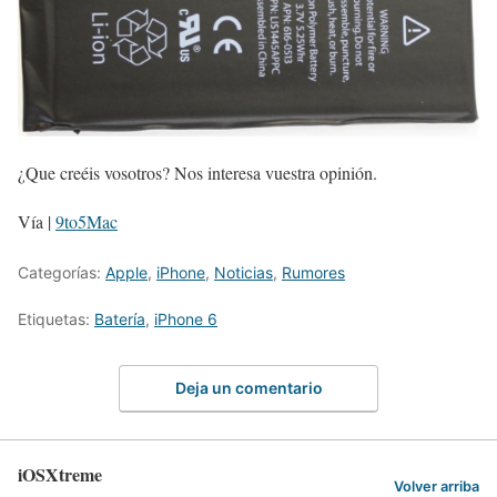
¿Que creéis vosotros? Nos interesa vuestra opinión.
Vía |
9to5Mac
Categorías:
Apple
,
iPhone
,
Noticias
,
Rumores
Etiquetas:
Batería
,
iPhone 6
Deja un comentario
iOSXtreme
Volver arriba