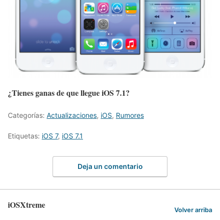
¿Tienes ganas de que llegue iOS 7.1?
Categorías:
Actualizaciones
,
iOS
,
Rumores
Etiquetas:
iOS 7
,
iOS 7.1
Deja un comentario
iOSXtreme
Volver arriba