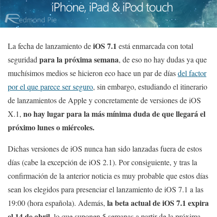
iOS 7.1
La fecha de lanzamiento de
está enmarcada con total
para la próxima semana
seguridad
, de eso no hay dudas ya que
muchísimos medios se hicieron eco hace un par de días
del factor
por el que parece ser seguro
, sin embargo, estudiando el itinerario
de lanzamientos de Apple y concretamente de versiones de iOS
no hay lugar para la más mínima duda de que llegará el
X.1,
próximo lunes o miércoles.
Dichas versiones de iOS nunca han sido lanzadas fuera de estos
días (cabe la excepción de iOS 2.1). Por consiguiente, y tras la
confirmación de la anterior noticia es muy probable que estos días
sean los elegidos para presenciar el lanzamiento de iOS 7.1 a las
la beta actual de iOS 7.1 expira
19:00 (hora española). Además,
el 14 de abril
, lo que suponen 5 semanas a partir de la próxima