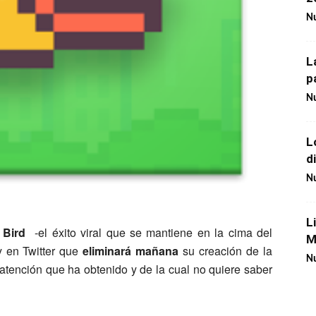
Nu
L
p
Nu
L
d
Nu
L
 Bird
-el éxito viral que se mantiene en la cima del
M
 en Twitter que
eliminará mañana
su creación de la
Nu
atención que ha obtenido y de la cual no quiere saber