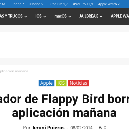
e 6s
iPhone 7
iPhone SE
iPad Pro 9,7
iPad Pro 12,9
Apple Watch 2
AS Y TRUCOS
iOS
macOS
JAILBREAK
APPLE WA
 aplicación mañana
Apple
iOS
Noticias
ador de Flappy Bird bor
aplicación mañana
Por
Jeroni Puigros
-
0
08/02/2014