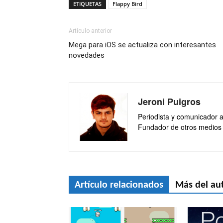
ETIQUETAS
Flappy Bird
Artículo anterior
Mega para iOS se actualiza con interesantes
novedades
Jeroni Puigros
Periodista y comunicador au
Fundador de otros medios
Artículo relacionados
Más del au