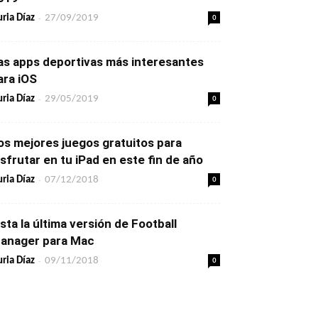
-
0
ria Díaz
27/09/2019
as apps deportivas más interesantes
ara iOS
-
0
ria Díaz
29/05/2019
os mejores juegos gratuitos para
isfrutar en tu iPad en este fin de año
-
0
ria Díaz
07/12/2018
ista la última versión de Football
anager para Mac
-
0
ria Díaz
09/11/2018