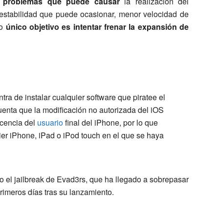
problemas que puede causar
la realización del
estabilidad que puede ocasionar, menor velocidad de
yo
único objetivo es intentar frenar la expansión de
ra de instalar cualquier software que piratee el
uenta que la modificación no autorizada del iOS
icencia del
usuario
final del iPhone, por lo que
ier iPhone, iPad o iPod touch en el que se haya
ido el jailbreak de Evad3rs, que ha llegado a sobrepasar
primeros días tras su lanzamiento.