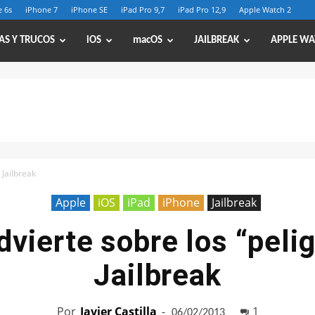
 6s
iPhone 7
iPhone SE
iPad Pro 9,7
iPad Pro 12,9
Apple Watch 2
AS Y TRUCOS
iOS
macOS
JAILBREAK
APPLE WA
 Jailbreak
Apple
iOS
iPad
iPhone
Jailbreak
dvierte sobre los “pelig
Jailbreak
Por
Javier Castilla
-
1
06/02/2013