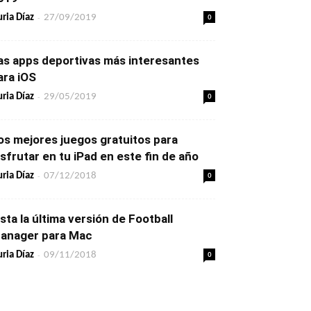
-
0
ria Díaz
27/09/2019
as apps deportivas más interesantes
ara iOS
-
0
ria Díaz
29/05/2019
os mejores juegos gratuitos para
isfrutar en tu iPad en este fin de año
-
0
ria Díaz
07/12/2018
ista la última versión de Football
anager para Mac
-
0
ria Díaz
09/11/2018