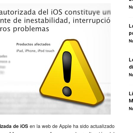
Nu
L
p
Nu
L
d
Nu
L
M
Nu
izada de iOS
en la web de Apple ha sido actualizado